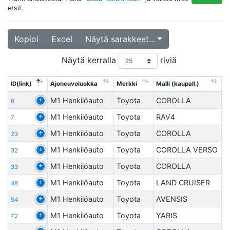
etsit.
Kopioi
Excel
Näytä sarakkeet...
Näytä kerralla
riviä
ID(link)
Ajoneuvoluokka
Merkki
Malli (kaupall.)
M1 Henkilöauto
Toyota
COROLLA
6
M1 Henkilöauto
Toyota
RAV4
7
M1 Henkilöauto
Toyota
COROLLA
23
M1 Henkilöauto
Toyota
COROLLA VERSO
32
M1 Henkilöauto
Toyota
COROLLA
33
M1 Henkilöauto
Toyota
LAND CRUISER
48
M1 Henkilöauto
Toyota
AVENSIS
54
M1 Henkilöauto
Toyota
YARIS
72