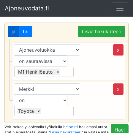
Ajoneuvodata.fi
ja
tai
Lisää hakukriteeri
x
M1 Henkilöauto
×
x
Toyota
×
Voit hakea ylläolevalla työkalulla
helposti
haluamasi autot
Hae!
Trafin aineistosta. Paina "
Lisää hakukriteeri
" ja valitse mitä