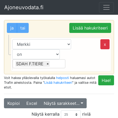
Ajoneuvodata.fi
ja
tai
Lisää hakukriteeri
x
SDAH F.TIERE
×
Voit hakea ylläolevalla työkalulla
helposti
haluamasi autot
Hae!
Trafin aineistosta. Paina "
Lisää hakukriteeri
" ja valitse mitä
etsit.
Kopioi
Excel
Näytä sarakkeet...
Näytä kerralla
riviä