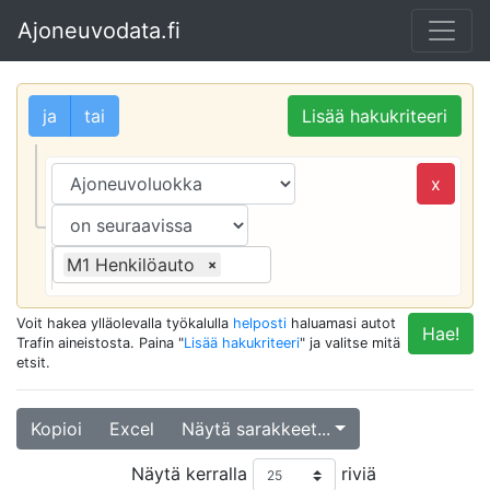
Ajoneuvodata.fi
ja
tai
Lisää hakukriteeri
x
M1 Henkilöauto
×
Voit hakea ylläolevalla työkalulla
helposti
haluamasi autot
Hae!
Trafin aineistosta. Paina "
Lisää hakukriteeri
" ja valitse mitä
etsit.
Kopioi
Excel
Näytä sarakkeet...
Näytä kerralla
riviä