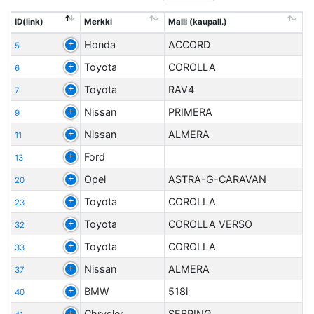
ID(link)
Merkki
Malli (kaupall.)
Honda
ACCORD
5
Toyota
COROLLA
6
Toyota
RAV4
7
Nissan
PRIMERA
9
Nissan
ALMERA
11
Ford
13
Opel
ASTRA-G-CARAVAN
20
Toyota
COROLLA
23
Toyota
COROLLA VERSO
32
Toyota
COROLLA
33
Nissan
ALMERA
37
BMW
518i
40
Chrysler
SEBRING