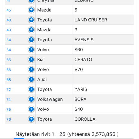
41
Mazda
6
45
Toyota
LAND CRUISER
48
Mazda
3
49
Toyota
AVENSIS
54
Volvo
S60
64
Kia
CERATO
65
Volvo
V70
66
Audi
68
Toyota
YARIS
72
Volkswagen
BORA
74
Volvo
S40
75
Toyota
COROLLA
76
Näytetään rivit 1 - 25 (yhteensä 2,573,856 )