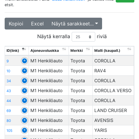
etsit.
Kopioi
Excel
Näytä sarakkeet...
Näytä kerralla
riviä
ID(link)
Ajoneuvoluokka
Merkki
Malli (kaupall.)
M1 Henkilöauto
Toyota
COROLLA
9
M1 Henkilöauto
Toyota
RAV4
10
M1 Henkilöauto
Toyota
COROLLA
34
M1 Henkilöauto
Toyota
COROLLA VERSO
43
M1 Henkilöauto
Toyota
COROLLA
44
M1 Henkilöauto
Toyota
LAND CRUISER
69
M1 Henkilöauto
Toyota
AVENSIS
80
M1 Henkilöauto
Toyota
YARIS
105