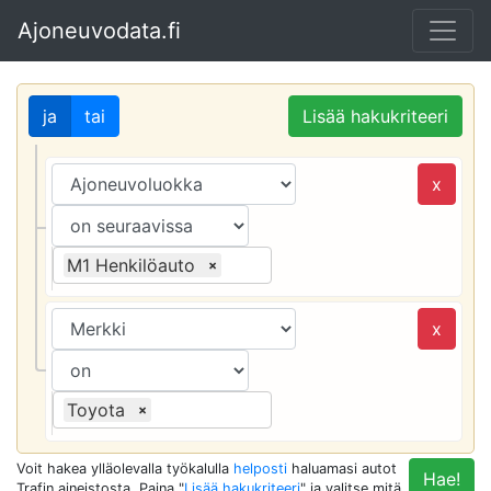
Ajoneuvodata.fi
ja
tai
Lisää hakukriteeri
x
M1 Henkilöauto
×
x
Toyota
×
Voit hakea ylläolevalla työkalulla
helposti
haluamasi autot
Hae!
Trafin aineistosta. Paina "
Lisää hakukriteeri
" ja valitse mitä