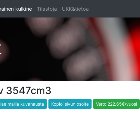
ainen kulkine
Tilastoja
UKK&tietoa
t
ov 3547cm3
Hae mallia kuvahausta
Kopioi sivun osoite
Vero: 222.65€/vuosi