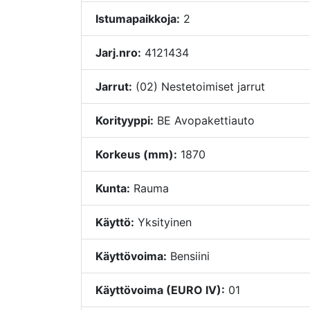
Istumapaikkoja:
2
Jarj.nro:
4121434
Jarrut:
(02) Nestetoimiset jarrut
Korityyppi:
BE Avopakettiauto
Korkeus (mm):
1870
Kunta:
Rauma
Käyttö:
Yksityinen
Käyttövoima:
Bensiini
Käyttövoima (EURO IV):
01