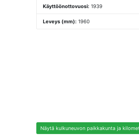
Käyttöönottovuosi:
1939
Leveys (mm):
1960
Näytä kulkuneuvon paikkakunta ja kilometr