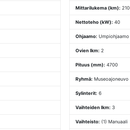
Mittarilukema (km):
210
Nettoteho (kW):
40
Ohjaamo:
Umpiohjaamo
Ovien lkm:
2
Pituus (mm):
4700
Ryhmä:
Museoajoneuvo
Sylinterit:
6
Vaihteiden lkm:
3
Vaihteisto:
(1) Manuaali