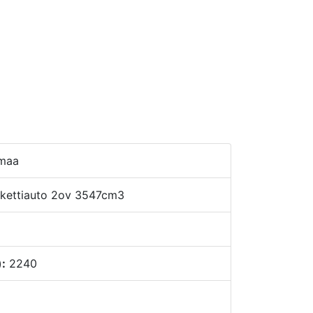
nmaa
kettiauto 2ov 3547cm3
):
2240