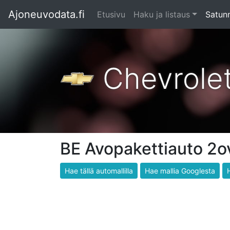
Ajoneuvodata.fi
Etusivu
Haku ja listaus
Satunn
Chevrole
BE Avopakettiauto 2
Hae tällä automallilla
Hae mallia Googlesta