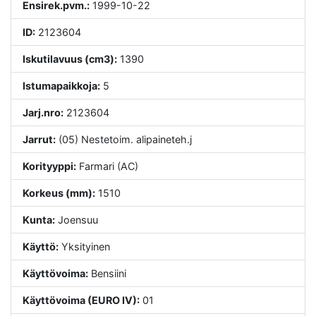
Ensirek.pvm.:
1999-10-22
ID:
2123604
Iskutilavuus (cm3):
1390
Istumapaikkoja:
5
Jarj.nro:
2123604
Jarrut:
(05) Nestetoim. alipaineteh.j
Korityyppi:
Farmari (AC)
Korkeus (mm):
1510
Kunta:
Joensuu
Käyttö:
Yksityinen
Käyttövoima:
Bensiini
Käyttövoima (EURO IV):
01