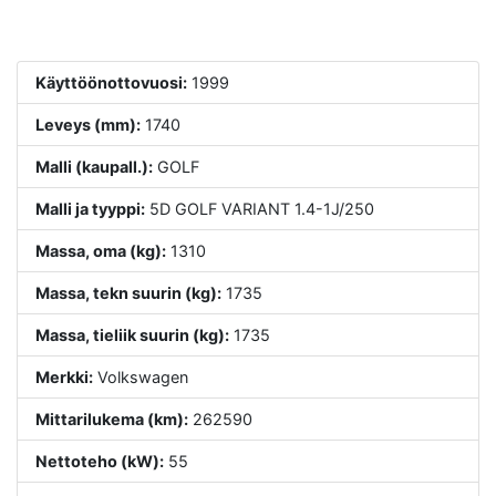
Käyttöönottovuosi:
1999
Leveys (mm):
1740
Malli (kaupall.):
GOLF
Malli ja tyyppi:
5D GOLF VARIANT 1.4-1J/250
Massa, oma (kg):
1310
Massa, tekn suurin (kg):
1735
Massa, tieliik suurin (kg):
1735
Merkki:
Volkswagen
Mittarilukema (km):
262590
Nettoteho (kW):
55