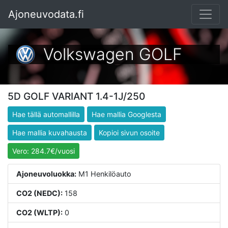
Ajoneuvodata.fi
Volkswagen
GOLF
5D GOLF VARIANT 1.4-1J/250
Hae tällä automallilla
Hae mallia Googlesta
Hae mallia kuvahausta
Kopioi sivun osoite
Vero: 284.7€/vuosi
Ajoneuvoluokka:
M1 Henkilöauto
CO2 (NEDC):
158
CO2 (WLTP):
0