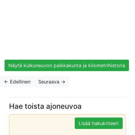
Näytä kulkuneuvon paikkakunta ja kilometrihistoria
← Edellinen
Seuraava
→
Hae toista ajoneuvoa
Lisää hakukriteeri