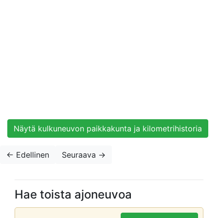
Näytä kulkuneuvon paikkakunta ja kilometrihistoria
← Edellinen
Seuraava
→
Hae toista ajoneuvoa