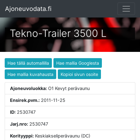
Ajoneuvodata.fi
Tekno-Trailer
3500 L
Hae tällä automallilla
Hae mallia Googlesta
Hae mallia kuvahausta
Kopioi sivun osoite
Ajoneuvoluokka:
O1 Kevyt perävaunu
Ensirek.pvm.:
2011-11-25
ID:
2530747
Jarj.nro:
2530747
Korityyppi:
Keskiakseliperävaunu (DC)