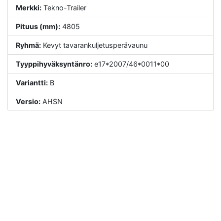
Merkki:
Tekno-Trailer
Pituus (mm):
4805
Ryhmä:
Kevyt tavarankuljetusperävaunu
Tyyppihyväksyntänro:
e17*2007/46*0011*00
Variantti:
B
Versio:
AHSN