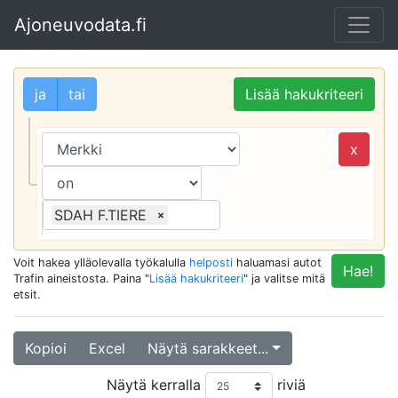
Ajoneuvodata.fi
ja
tai
Lisää hakukriteeri
x
SDAH F.TIERE
×
Voit hakea ylläolevalla työkalulla
helposti
haluamasi autot
Hae!
Trafin aineistosta. Paina "
Lisää hakukriteeri
" ja valitse mitä
etsit.
Kopioi
Excel
Näytä sarakkeet...
Näytä kerralla
riviä