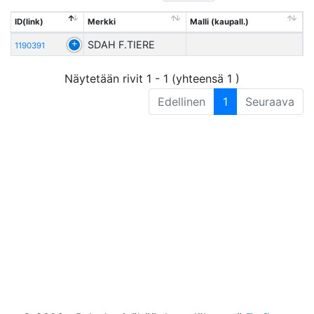
ID(link)
Merkki
Malli (kaupall.)
SDAH F.TIERE
1190391
Näytetään rivit 1 - 1 (yhteensä 1 )
Edellinen
1
Seuraava