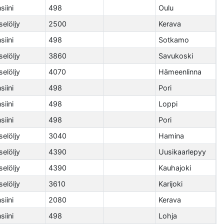
siini
498
Oulu
selöljy
2500
Kerava
siini
498
Sotkamo
selöljy
3860
Savukoski
selöljy
4070
Hämeenlinna
siini
498
Pori
siini
498
Loppi
siini
498
Pori
selöljy
3040
Hamina
selöljy
4390
Uusikaarlepyy
selöljy
4390
Kauhajoki
selöljy
3610
Karijoki
siini
2080
Kerava
siini
498
Lohja