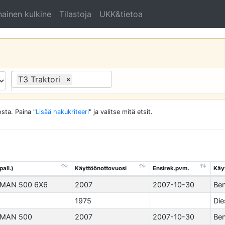
ainen kulkine
Tilastoja
UKK&tietoa
T3 Traktori
×
sta. Paina "
Lisää hakukriteeri
" ja valitse mitä etsit.
pall.)
Käyttöönottovuosi
Ensirek.pvm.
Käy
MAN 500 6X6
2007
2007-10-30
Ben
1975
Die
MAN 500
2007
2007-10-30
Ben