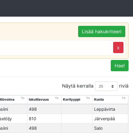
Lisää hakukriteeri
x
Hae!
Näytä kerralla
riviä
ttövoima
Iskutilavuus
Korityyppi
Kunta
siini
498
Leppävirta
selöljy
810
Järvenpää
siini
498
Salo