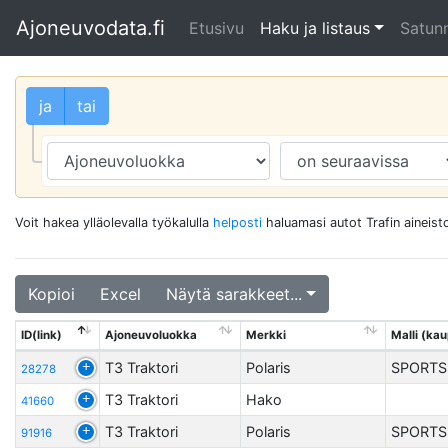
Ajoneuvodata.fi
Etusivu
Haku ja listaus
Satunn
ja
tai
Voit hakea ylläolevalla työkalulla
helposti
haluamasi autot Trafin aineisto
Kopioi
Excel
Näytä sarakkeet...
ID(link)
Ajoneuvoluokka
Merkki
Malli (kau
T3 Traktori
Polaris
SPORTS
28278
T3 Traktori
Hako
41660
T3 Traktori
Polaris
SPORTS
91916