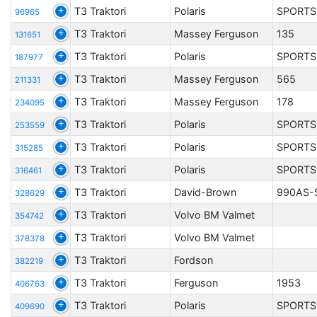
T3 Traktori
Polaris
SPORTS
96965
T3 Traktori
Massey Ferguson
135
131651
T3 Traktori
Polaris
SPORTS
187977
T3 Traktori
Massey Ferguson
565
211331
T3 Traktori
Massey Ferguson
178
234095
T3 Traktori
Polaris
SPORTS
253559
T3 Traktori
Polaris
SPORTS
315285
T3 Traktori
Polaris
SPORTS
316461
T3 Traktori
David-Brown
990AS-
328629
T3 Traktori
Volvo BM Valmet
354742
T3 Traktori
Volvo BM Valmet
378378
T3 Traktori
Fordson
382219
T3 Traktori
Ferguson
1953
406763
T3 Traktori
Polaris
SPORTS
409690