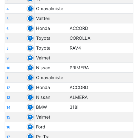
Omavalmiste
4
Valtteri
5
Honda
ACCORD
6
Toyota
COROLLA
7
Toyota
RAV4
8
Valmet
9
Nissan
PRIMERA
10
Omavalmiste
11
Honda
ACCORD
12
Nissan
ALMERA
13
BMW
318i
14
Valmet
15
Ford
16
Pe-Tra
17