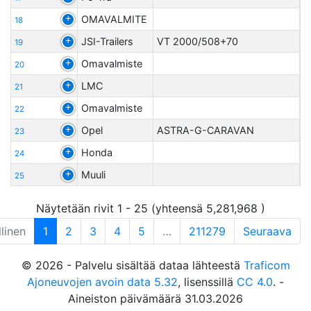
OMAVALMITE
18
JSI-Trailers
VT 2000/508+70
19
Omavalmiste
20
LMC
21
Omavalmiste
22
Opel
ASTRA-G-CARAVAN
23
Honda
24
Muuli
25
Näytetään rivit 1 - 25 (yhteensä 5,281,968 )
linen
1
2
3
4
5
…
211279
Seuraava
© 2026 - Palvelu sisältää dataa lähteestä
Traficom
Ajoneuvojen avoin data 5.32
, lisenssillä
CC 4.0
. -
Aineiston päivämäärä 31.03.2026