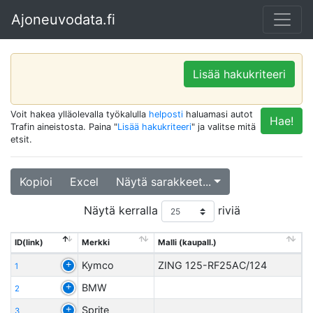
Ajoneuvodata.fi
Lisää hakukriteeri
Voit hakea ylläolevalla työkalulla
helposti
haluamasi autot
Hae!
Trafin aineistosta. Paina "
Lisää hakukriteeri
" ja valitse mitä
etsit.
Kopioi
Excel
Näytä sarakkeet...
Näytä kerralla
riviä
ID(link)
Merkki
Malli (kaupall.)
Kymco
ZING 125-RF25AC/124
1
BMW
2
Sprite
3