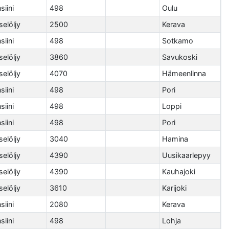
siini
498
Oulu
selöljy
2500
Kerava
siini
498
Sotkamo
selöljy
3860
Savukoski
selöljy
4070
Hämeenlinna
siini
498
Pori
siini
498
Loppi
siini
498
Pori
selöljy
3040
Hamina
selöljy
4390
Uusikaarlepyy
selöljy
4390
Kauhajoki
selöljy
3610
Karijoki
siini
2080
Kerava
siini
498
Lohja