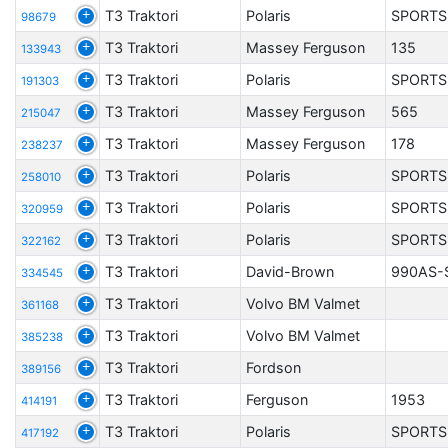
T3 Traktori
Polaris
SPORTS
98679
T3 Traktori
Massey Ferguson
135
133943
T3 Traktori
Polaris
SPORTS
191303
T3 Traktori
Massey Ferguson
565
215047
T3 Traktori
Massey Ferguson
178
238237
T3 Traktori
Polaris
SPORTS
258010
T3 Traktori
Polaris
SPORTS
320959
T3 Traktori
Polaris
SPORTS
322162
T3 Traktori
David-Brown
990AS-
334545
T3 Traktori
Volvo BM Valmet
361168
T3 Traktori
Volvo BM Valmet
385238
T3 Traktori
Fordson
389156
T3 Traktori
Ferguson
1953
414191
T3 Traktori
Polaris
SPORTS
417192