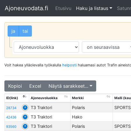
Ajoneuvodata.fi
Etusivu
Haku ja listaus
Satunn
ja
tai
Voit hakea ylläolevalla työkalulla
helposti
haluamasi autot Trafin aineisto
Kopioi
Excel
Näytä sarakkeet...
ID(link)
Ajoneuvoluokka
Merkki
Malli (kau
T3 Traktori
Polaris
SPORTS
28734
T3 Traktori
Hako
42436
T3 Traktori
Polaris
SPORTS
93560