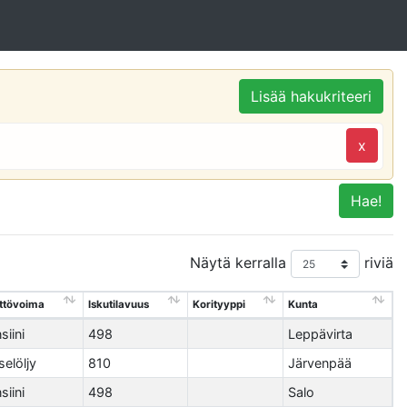
Lisää hakukriteeri
x
Hae!
Näytä kerralla
riviä
ttövoima
Iskutilavuus
Korityyppi
Kunta
siini
498
Leppävirta
selöljy
810
Järvenpää
siini
498
Salo