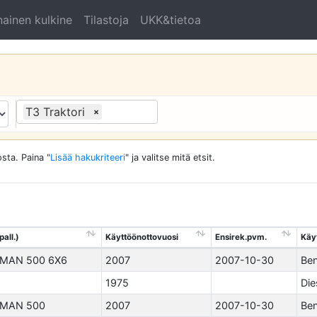
ainen kulkine
Tilastoja
UKK&tietoa
T3 Traktori
×
sta. Paina "
Lisää hakukriteeri
" ja valitse mitä etsit.
pall.)
Käyttöönottovuosi
Ensirek.pvm.
Käy
MAN 500 6X6
2007
2007-10-30
Ben
1975
Die
MAN 500
2007
2007-10-30
Ben