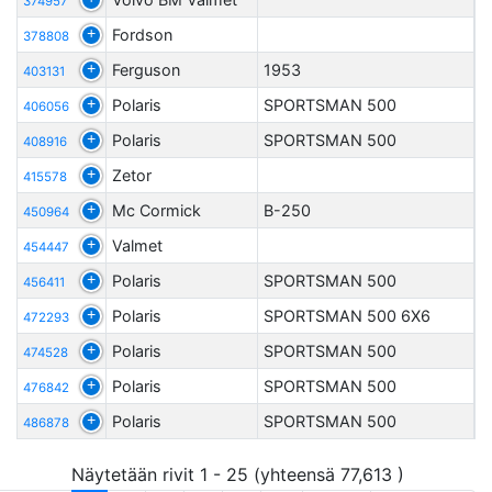
374957
Fordson
378808
Ferguson
1953
403131
Polaris
SPORTSMAN 500
406056
Polaris
SPORTSMAN 500
408916
Zetor
415578
Mc Cormick
B-250
450964
Valmet
454447
Polaris
SPORTSMAN 500
456411
Polaris
SPORTSMAN 500 6X6
472293
Polaris
SPORTSMAN 500
474528
Polaris
SPORTSMAN 500
476842
Polaris
SPORTSMAN 500
486878
Näytetään rivit 1 - 25 (yhteensä 77,613 )