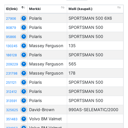
ID(link)
Merkki
Malli (kaupall.)
Polaris
SPORTSMAN 500 6X6
27906
Polaris
SPORTSMAN 500
90879
Polaris
SPORTSMAN 500
95866
Massey Ferguson
135
130245
Polaris
SPORTSMAN 500
186128
Massey Ferguson
565
209229
Massey Ferguson
178
231798
Polaris
SPORTSMAN 500
251121
Polaris
SPORTSMAN 500
312412
Polaris
SPORTSMAN 500
313591
David-Brown
990AS-SELEMATIC/2000
325625
Volvo BM Valmet
351483
Volvo BM Valmet