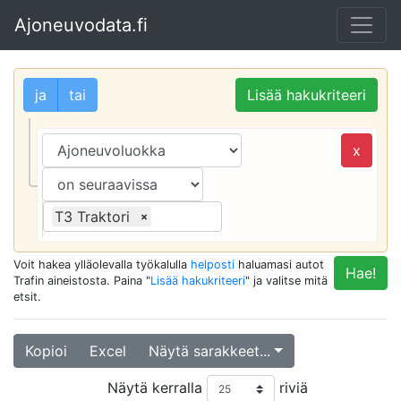
Ajoneuvodata.fi
ja
tai
Lisää hakukriteeri
x
T3 Traktori
×
Voit hakea ylläolevalla työkalulla
helposti
haluamasi autot
Hae!
Trafin aineistosta. Paina "
Lisää hakukriteeri
" ja valitse mitä
etsit.
Kopioi
Excel
Näytä sarakkeet...
Näytä kerralla
riviä