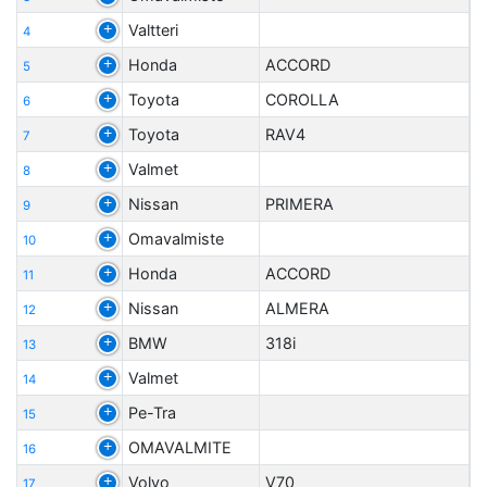
Valtteri
4
Honda
ACCORD
5
Toyota
COROLLA
6
Toyota
RAV4
7
Valmet
8
Nissan
PRIMERA
9
Omavalmiste
10
Honda
ACCORD
11
Nissan
ALMERA
12
BMW
318i
13
Valmet
14
Pe-Tra
15
OMAVALMITE
16
Volvo
V70
17