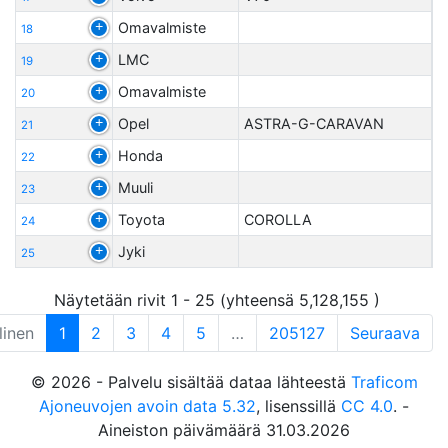
Omavalmiste
18
LMC
19
Omavalmiste
20
Opel
ASTRA-G-CARAVAN
21
Honda
22
Muuli
23
Toyota
COROLLA
24
Jyki
25
Näytetään rivit 1 - 25 (yhteensä 5,128,155 )
linen
1
2
3
4
5
…
205127
Seuraava
© 2026 - Palvelu sisältää dataa lähteestä
Traficom
Ajoneuvojen avoin data 5.32
, lisenssillä
CC 4.0
. -
Aineiston päivämäärä 31.03.2026