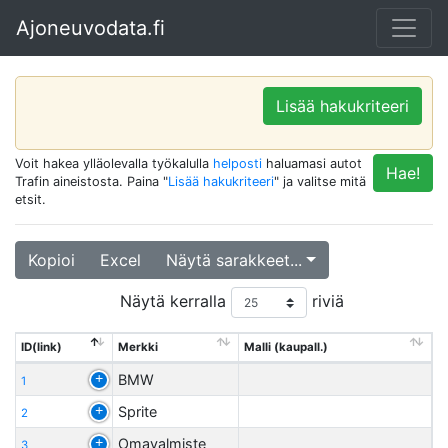
Ajoneuvodata.fi
Lisää hakukriteeri
Voit hakea ylläolevalla työkalulla
helposti
haluamasi autot
Hae!
Trafin aineistosta. Paina "
Lisää hakukriteeri
" ja valitse mitä
etsit.
Kopioi
Excel
Näytä sarakkeet...
Näytä kerralla
riviä
ID(link)
Merkki
Malli (kaupall.)
BMW
1
Sprite
2
Omavalmiste
3