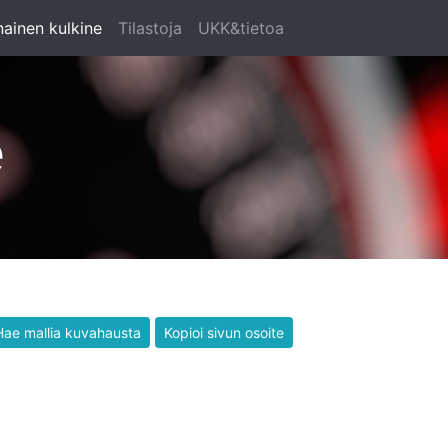
ainen kulkine
Tilastoja
UKK&tietoa
e
Hae mallia kuvahausta
Kopioi sivun osoite