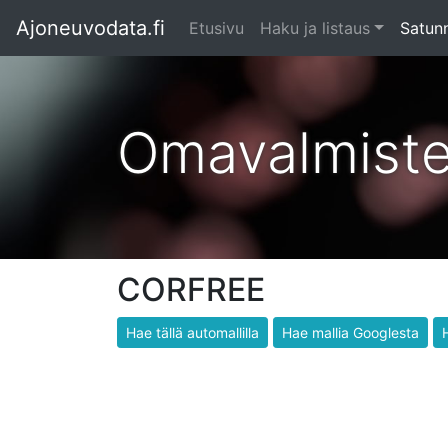
Ajoneuvodata.fi
Etusivu
Haku ja listaus
Satunn
Omavalmist
CORFREE
Hae tällä automallilla
Hae mallia Googlesta