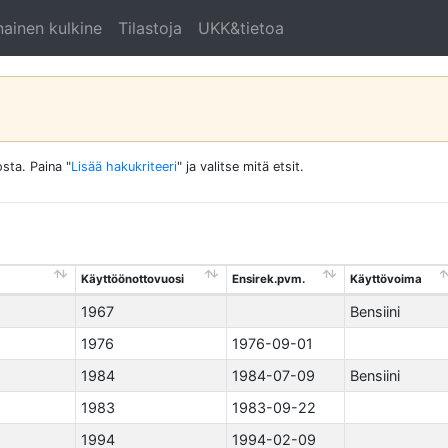
ainen kulkine
Tilastoja
UKK&tietoa
sta. Paina "
Lisää hakukriteeri
" ja valitse mitä etsit.
)
Käyttöönottovuosi
Ensirek.pvm.
Käyttövoima
1967
Bensiini
1976
1976-09-01
1984
1984-07-09
Bensiini
1983
1983-09-22
1994
1994-02-09