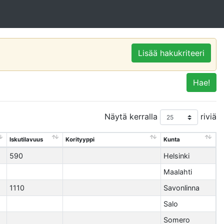
Lisää hakukriteeri
Hae!
Näytä kerralla
riviä
Iskutilavuus
Korityyppi
Kunta
590
Helsinki
Maalahti
1110
Savonlinna
Salo
Somero