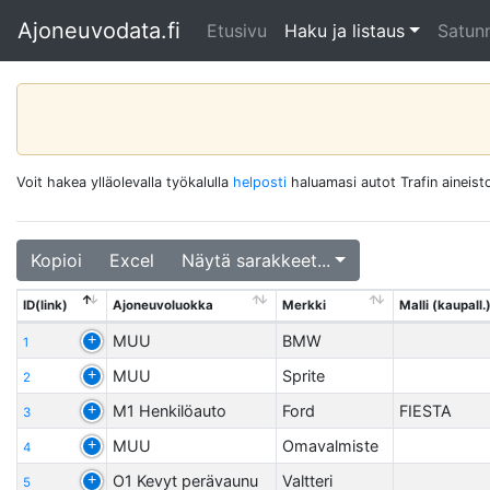
Ajoneuvodata.fi
Etusivu
Haku ja listaus
Satunn
Voit hakea ylläolevalla työkalulla
helposti
haluamasi autot Trafin aineisto
Kopioi
Excel
Näytä sarakkeet...
ID(link)
Ajoneuvoluokka
Merkki
Malli (kaupall.
MUU
BMW
1
MUU
Sprite
2
M1 Henkilöauto
Ford
FIESTA
3
MUU
Omavalmiste
4
O1 Kevyt perävaunu
Valtteri
5