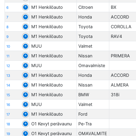
M1 Henkilöauto
Citroen
BX
6
M1 Henkilöauto
Honda
ACCORD
7
M1 Henkilöauto
Toyota
COROLLA
8
M1 Henkilöauto
Toyota
RAV4
9
MUU
Valmet
10
M1 Henkilöauto
Nissan
PRIMERA
11
MUU
Omavalmiste
12
M1 Henkilöauto
Honda
ACCORD
13
M1 Henkilöauto
Nissan
ALMERA
14
M1 Henkilöauto
BMW
318i
15
MUU
Valmet
16
M1 Henkilöauto
Ford
17
O1 Kevyt perävaunu
Pe-Tra
18
O1 Kevyt perävaunu
OMAVALMITE
19