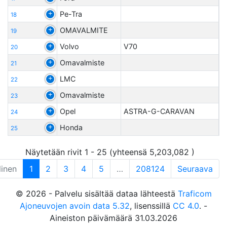
Pe-Tra
18
OMAVALMITE
19
Volvo
V70
20
Omavalmiste
21
LMC
22
Omavalmiste
23
Opel
ASTRA-G-CARAVAN
24
Honda
25
Näytetään rivit 1 - 25 (yhteensä 5,203,082 )
linen
1
2
3
4
5
…
208124
Seuraava
© 2026 - Palvelu sisältää dataa lähteestä
Traficom
Ajoneuvojen avoin data 5.32
, lisenssillä
CC 4.0
. -
Aineiston päivämäärä 31.03.2026