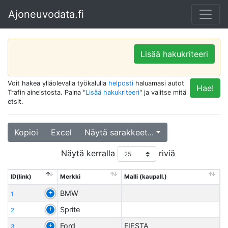
Ajoneuvodata.fi
Lisää hakukriteeri
Voit hakea ylläolevalla työkalulla
helposti
haluamasi autot
Hae!
Trafin aineistosta. Paina "
Lisää hakukriteeri
" ja valitse mitä
etsit.
Kopioi
Excel
Näytä sarakkeet...
Näytä kerralla
riviä
ID(link)
Merkki
Malli (kaupall.)
BMW
1
Sprite
2
Ford
FIESTA
3