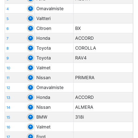
Omavalmiste
4
Valtteri
5
Citroen
BX
6
Honda
ACCORD
7
Toyota
COROLLA
8
Toyota
RAV4
9
Valmet
10
Nissan
PRIMERA
11
Omavalmiste
12
Honda
ACCORD
13
Nissan
ALMERA
14
BMW
318i
15
Valmet
16
Ford
17