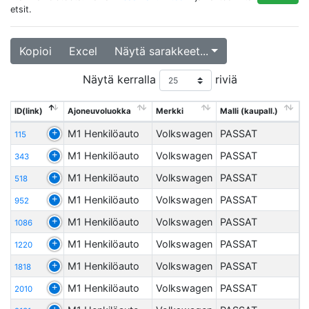
etsit.
Kopioi
Excel
Näytä sarakkeet...
Näytä kerralla
riviä
ID(link)
Ajoneuvoluokka
Merkki
Malli (kaupall.)
M1 Henkilöauto
Volkswagen
PASSAT
115
M1 Henkilöauto
Volkswagen
PASSAT
343
M1 Henkilöauto
Volkswagen
PASSAT
518
M1 Henkilöauto
Volkswagen
PASSAT
952
M1 Henkilöauto
Volkswagen
PASSAT
1086
M1 Henkilöauto
Volkswagen
PASSAT
1220
M1 Henkilöauto
Volkswagen
PASSAT
1818
M1 Henkilöauto
Volkswagen
PASSAT
2010