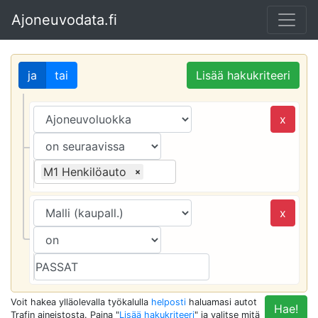
Ajoneuvodata.fi
ja
tai
Lisää hakukriteeri
x
M1 Henkilöauto
×
x
Voit hakea ylläolevalla työkalulla
helposti
haluamasi autot
Hae!
Trafin aineistosta. Paina "
Lisää hakukriteeri
" ja valitse mitä