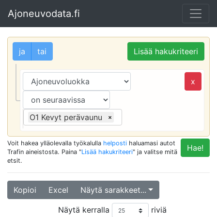
Ajoneuvodata.fi
ja
tai
Lisää hakukriteeri
x
O1 Kevyt perävaunu
×
Voit hakea ylläolevalla työkalulla
helposti
haluamasi autot
Hae!
Trafin aineistosta. Paina "
Lisää hakukriteeri
" ja valitse mitä
etsit.
Kopioi
Excel
Näytä sarakkeet...
Näytä kerralla
riviä