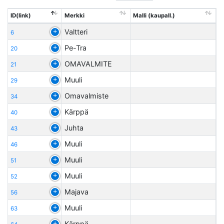
ID(link)
Merkki
Malli (kaupall.)
Valtteri
6
Pe-Tra
20
OMAVALMITE
21
Muuli
29
Omavalmiste
34
Kärppä
40
Juhta
43
Muuli
46
Muuli
51
Muuli
52
Majava
56
Muuli
63
Kärppä