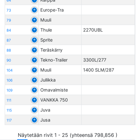
64
Europe-Tra
73
Muuli
79
Thule
2270UBL
84
Sprite
87
Teräskärry
88
Tekno-Trailer
3300L/277
90
Muuli
1400 SLM/287
104
Jullikka
106
Omavalmiste
109
VANKKA 750
111
Juva
115
Jusa
117
Näytetään rivit 1 - 25 (yhteensä 798,856 )