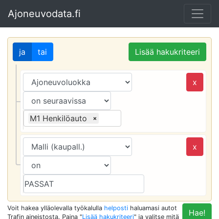
Ajoneuvodata.fi
ja
tai
Lisää hakukriteeri
x
M1 Henkilöauto
×
x
Voit hakea ylläolevalla työkalulla
helposti
haluamasi autot
Hae!
Trafin aineistosta. Paina "
Lisää hakukriteeri
" ja valitse mitä