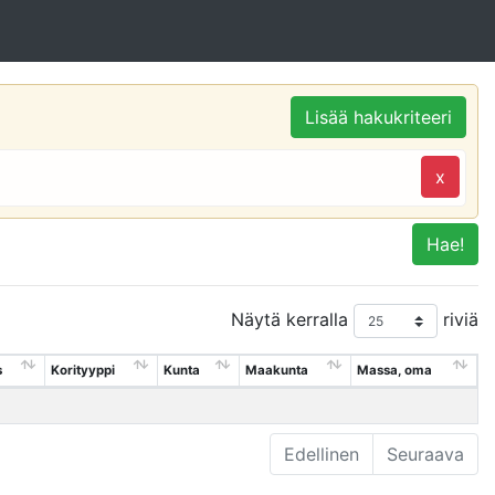
Lisää hakukriteeri
x
Hae!
Näytä kerralla
riviä
s
Korityyppi
Kunta
Maakunta
Massa, oma
Edellinen
Seuraava