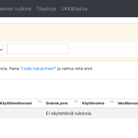
ainen kulkine
Tilastoja
UKK&tietoa
sta. Paina "
Lisää hakukriteeri
" ja valitse mitä etsit.
Käyttöönottovuosi
Ensirek.pvm.
Käyttövoima
Iskutilavuu
Ei näytettäviä tuloksia.