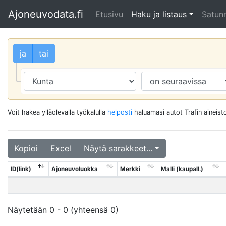
Ajoneuvodata.fi
Etusivu
Haku ja listaus
Satunn
ja
tai
Voit hakea ylläolevalla työkalulla
helposti
haluamasi autot Trafin aineisto
Kopioi
Excel
Näytä sarakkeet...
ID(link)
Ajoneuvoluokka
Merkki
Malli (kaupall.)
Näytetään 0 - 0 (yhteensä 0)