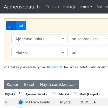
Ajoneuvodata.fi
Etusivu
Haku ja listaus
Satunn
ja
tai
Voit hakea ylläolevalla työkalulla
helposti
haluamasi autot Trafin aineisto
Kopioi
Excel
Näytä sarakkeet...
ID(link)
Ajoneuvoluokka
Merkki
Malli (kaupall.)
M1 Henkilöauto
Toyota
COROLLA
9