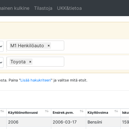
ainen kulkine
Tilastoja
UKK&tietoa
M1 Henkilöauto
×
Toyota
×
sta. Paina "
Lisää hakukriteeri
" ja valitse mitä etsit.
Käyttöönottovuosi
Ensirek.pvm.
Käyttövoima
Isku
2006
2006-03-17
Bensiini
15