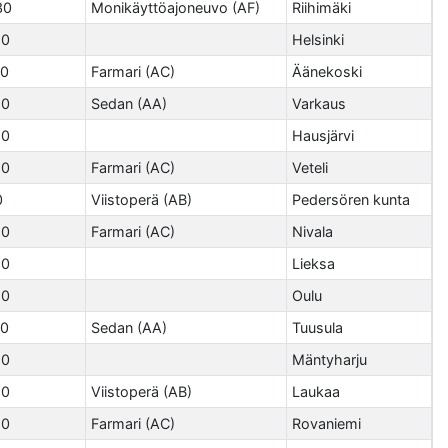
30
Monikäyttöajoneuvo (AF)
Riihimäki
80
Helsinki
90
Farmari (AC)
Äänekoski
90
Sedan (AA)
Varkaus
60
Hausjärvi
80
Farmari (AC)
Veteli
0
Viistoperä (AB)
Pedersören kunta
90
Farmari (AC)
Nivala
90
Lieksa
80
Oulu
90
Sedan (AA)
Tuusula
90
Mäntyharju
90
Viistoperä (AB)
Laukaa
80
Farmari (AC)
Rovaniemi