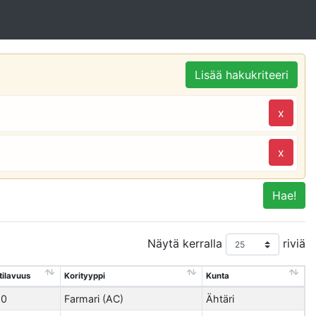
Lisää hakukriteeri
x
x
Hae!
Näytä kerralla
riviä
tilavuus
Korityyppi
Kunta
90
Farmari (AC)
Ähtäri