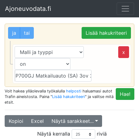
Ajoneuvodata.fi
ja
tai
Lisää hakukriteeri
x
Voit hakea ylläolevalla työkalulla
helposti
haluamasi autot
Hae!
Trafin aineistosta. Paina "
Lisää hakukriteeri
" ja valitse mitä
etsit.
Kopioi
Excel
Näytä sarakkeet...
Näytä kerralla
riviä