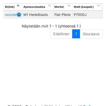
ID(link)
Ajoneuvoluokka
Merkki
Malli (kaupall.)
M1 Henkilöauto
Fiat-Pilote
P700GJ
4443399
Näytetään rivit 1 - 1 (yhteensä 1 )
Edellinen
1
Seuraava