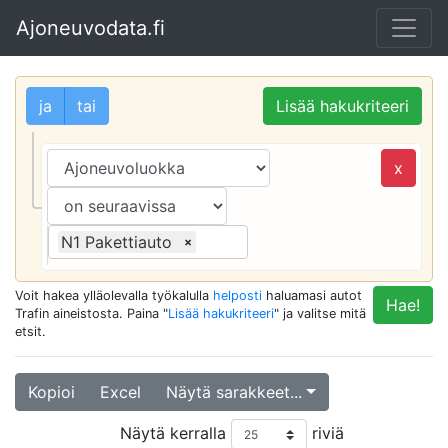
Ajoneuvodata.fi
ja
tai
Lisää hakukriteeri
x
N1 Pakettiauto
×
Voit hakea ylläolevalla työkalulla
helposti
haluamasi autot
Hae!
Trafin aineistosta. Paina "
Lisää hakukriteeri
" ja valitse mitä
etsit.
Kopioi
Excel
Näytä sarakkeet...
Näytä kerralla
riviä