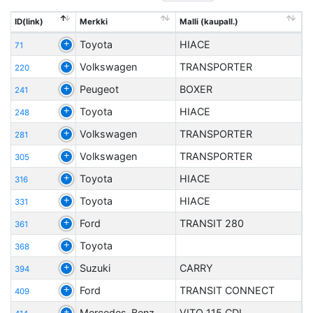
ID(link)
Merkki
Malli (kaupall.)
Toyota
HIACE
71
Volkswagen
TRANSPORTER
220
Peugeot
BOXER
241
Toyota
HIACE
248
Volkswagen
TRANSPORTER
281
Volkswagen
TRANSPORTER
305
Toyota
HIACE
316
Toyota
HIACE
331
Ford
TRANSIT 280
361
Toyota
368
Suzuki
CARRY
394
Ford
TRANSIT CONNECT
409
Mercedes-Benz
VITO 115 CDI