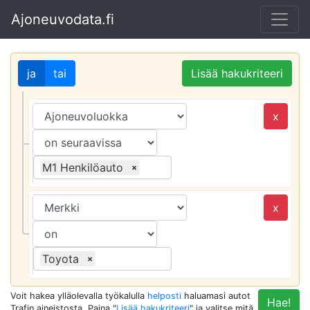
Ajoneuvodata.fi
ja
tai
Lisää hakukriteeri
x
M1 Henkilöauto
×
x
Toyota
×
Voit hakea ylläolevalla työkalulla
helposti
haluamasi autot
Hae!
Trafin aineistosta. Paina "
Lisää hakukriteeri
" ja valitse mitä