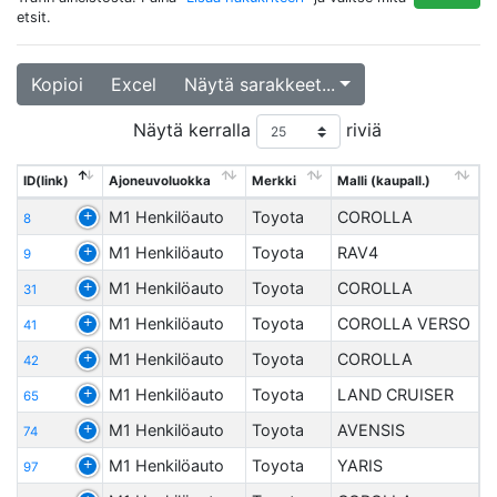
etsit.
Kopioi
Excel
Näytä sarakkeet...
Näytä kerralla
riviä
ID(link)
Ajoneuvoluokka
Merkki
Malli (kaupall.)
M1 Henkilöauto
Toyota
COROLLA
8
M1 Henkilöauto
Toyota
RAV4
9
M1 Henkilöauto
Toyota
COROLLA
31
M1 Henkilöauto
Toyota
COROLLA VERSO
41
M1 Henkilöauto
Toyota
COROLLA
42
M1 Henkilöauto
Toyota
LAND CRUISER
65
M1 Henkilöauto
Toyota
AVENSIS
74
M1 Henkilöauto
Toyota
YARIS
97