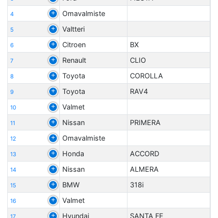
Omavalmiste
4
Valtteri
5
Citroen
BX
6
Renault
CLIO
7
Toyota
COROLLA
8
Toyota
RAV4
9
Valmet
10
Nissan
PRIMERA
11
Omavalmiste
12
Honda
ACCORD
13
Nissan
ALMERA
14
BMW
318i
15
Valmet
16
Hyundai
SANTA FE
17