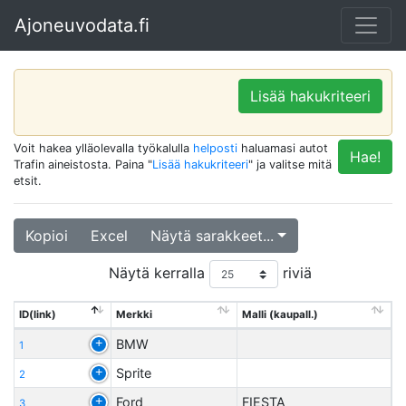
Ajoneuvodata.fi
Lisää hakukriteeri
Voit hakea ylläolevalla työkalulla
helposti
haluamasi autot
Hae!
Trafin aineistosta. Paina "
Lisää hakukriteeri
" ja valitse mitä
etsit.
Kopioi
Excel
Näytä sarakkeet...
Näytä kerralla
riviä
ID(link)
Merkki
Malli (kaupall.)
BMW
1
Sprite
2
Ford
FIESTA
3