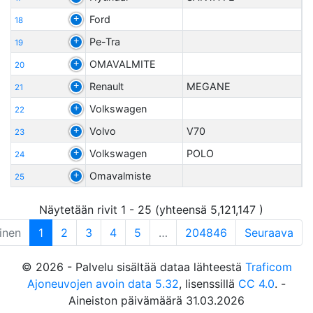
Ford
18
Pe-Tra
19
OMAVALMITE
20
Renault
MEGANE
21
Volkswagen
22
Volvo
V70
23
Volkswagen
POLO
24
Omavalmiste
25
Näytetään rivit 1 - 25 (yhteensä 5,121,147 )
inen
1
2
3
4
5
…
204846
Seuraava
© 2026 - Palvelu sisältää dataa lähteestä
Traficom
Ajoneuvojen avoin data 5.32
, lisenssillä
CC 4.0
. -
Aineiston päivämäärä 31.03.2026