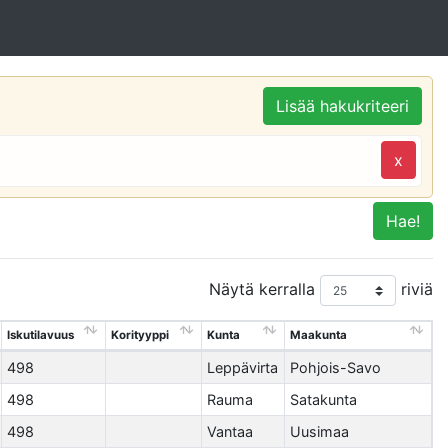
Lisää hakukriteeri
x
Hae!
Näytä kerralla
riviä
Iskutilavuus
Korityyppi
Kunta
Maakunta
498
Leppävirta
Pohjois-Savo
498
Rauma
Satakunta
498
Vantaa
Uusimaa