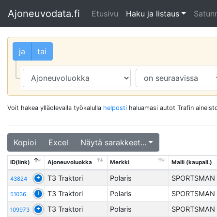
Ajoneuvodata.fi
Etusivu
Haku ja listaus
Satunn
ja
tai
Voit hakea ylläolevalla työkalulla
helposti
haluamasi autot Trafin aineisto
Kopioi
Excel
Näytä sarakkeet...
ID(link)
Ajoneuvoluokka
Merkki
Malli (kaupall.)
T3 Traktori
Polaris
SPORTSMAN 
43824
T3 Traktori
Polaris
SPORTSMAN 
51036
T3 Traktori
Polaris
SPORTSMAN 
109973