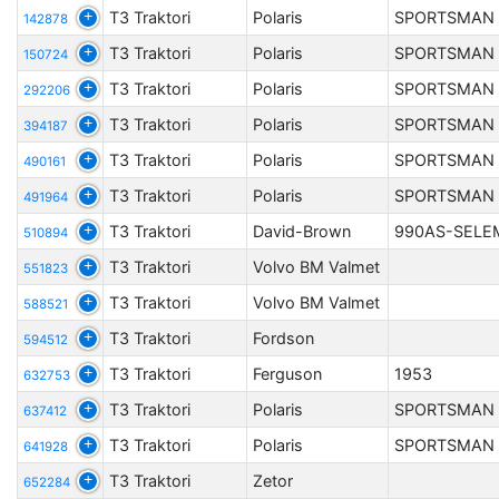
T3 Traktori
Polaris
SPORTSMAN 
142878
T3 Traktori
Polaris
SPORTSMAN 
150724
T3 Traktori
Polaris
SPORTSMAN 
292206
T3 Traktori
Polaris
SPORTSMAN 
394187
T3 Traktori
Polaris
SPORTSMAN 
490161
T3 Traktori
Polaris
SPORTSMAN 
491964
T3 Traktori
David-Brown
990AS-SELE
510894
T3 Traktori
Volvo BM Valmet
551823
T3 Traktori
Volvo BM Valmet
588521
T3 Traktori
Fordson
594512
T3 Traktori
Ferguson
1953
632753
T3 Traktori
Polaris
SPORTSMAN 
637412
T3 Traktori
Polaris
SPORTSMAN 
641928
T3 Traktori
Zetor
652284