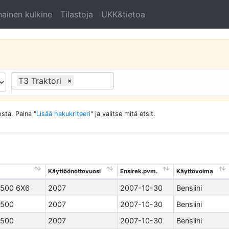
ainen kulkine
Tilastoja
UKK&tietoa
T3 Traktori
×
sta. Paina "
Lisää hakukriteeri
" ja valitse mitä etsit.
Käyttöönottovuosi
Ensirek.pvm.
Käyttövoima
500 6X6
2007
2007-10-30
Bensiini
500
2007
2007-10-30
Bensiini
500
2007
2007-10-30
Bensiini