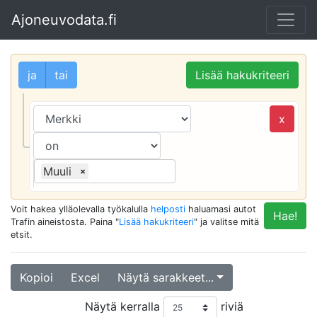
Ajoneuvodata.fi
ja
tai
Lisää hakukriteeri
x
Muuli
×
Voit hakea ylläolevalla työkalulla
helposti
haluamasi autot
Hae!
Trafin aineistosta. Paina "
Lisää hakukriteeri
" ja valitse mitä
etsit.
Kopioi
Excel
Näytä sarakkeet...
Näytä kerralla
riviä