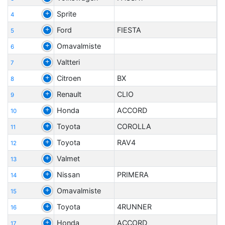
Sprite
4
Ford
FIESTA
5
Omavalmiste
6
Valtteri
7
Citroen
BX
8
Renault
CLIO
9
Honda
ACCORD
10
Toyota
COROLLA
11
Toyota
RAV4
12
Valmet
13
Nissan
PRIMERA
14
Omavalmiste
15
Toyota
4RUNNER
16
Honda
ACCORD
17