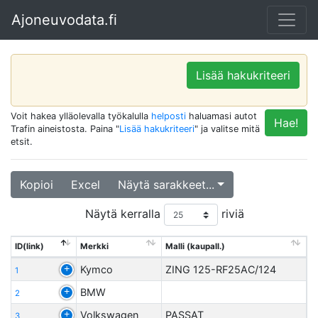
Ajoneuvodata.fi
Lisää hakukriteeri
Voit hakea ylläolevalla työkalulla
helposti
haluamasi autot
Hae!
Trafin aineistosta. Paina "
Lisää hakukriteeri
" ja valitse mitä
etsit.
Kopioi
Excel
Näytä sarakkeet...
Näytä kerralla
riviä
ID(link)
Merkki
Malli (kaupall.)
Kymco
ZING 125-RF25AC/124
1
BMW
2
Volkswagen
PASSAT
3