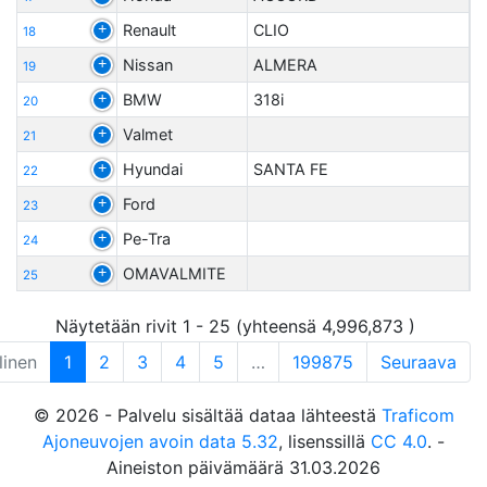
Renault
CLIO
18
Nissan
ALMERA
19
BMW
318i
20
Valmet
21
Hyundai
SANTA FE
22
Ford
23
Pe-Tra
24
OMAVALMITE
25
Näytetään rivit 1 - 25 (yhteensä 4,996,873 )
linen
1
2
3
4
5
…
199875
Seuraava
© 2026 - Palvelu sisältää dataa lähteestä
Traficom
Ajoneuvojen avoin data 5.32
, lisenssillä
CC 4.0
. -
Aineiston päivämäärä 31.03.2026