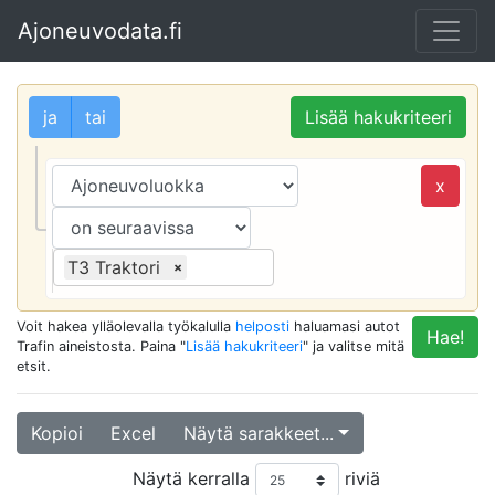
Ajoneuvodata.fi
ja
tai
Lisää hakukriteeri
x
T3 Traktori
×
Voit hakea ylläolevalla työkalulla
helposti
haluamasi autot
Hae!
Trafin aineistosta. Paina "
Lisää hakukriteeri
" ja valitse mitä
etsit.
Kopioi
Excel
Näytä sarakkeet...
Näytä kerralla
riviä