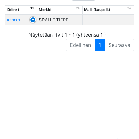
ID(link)
Merkki
Malli (kaupall.)
SDAH F.TIERE
1691861
Näytetään rivit 1 - 1 (yhteensä 1 )
Edellinen
1
Seuraava