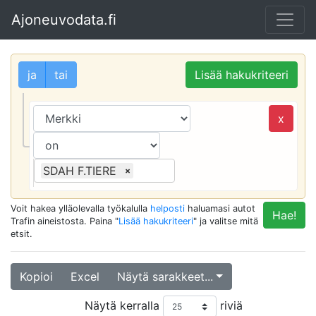
Ajoneuvodata.fi
ja
tai
Lisää hakukriteeri
x
SDAH F.TIERE
×
Voit hakea ylläolevalla työkalulla
helposti
haluamasi autot
Hae!
Trafin aineistosta. Paina "
Lisää hakukriteeri
" ja valitse mitä
etsit.
Kopioi
Excel
Näytä sarakkeet...
Näytä kerralla
riviä